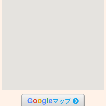
G
o
o
g
l
e
マップ