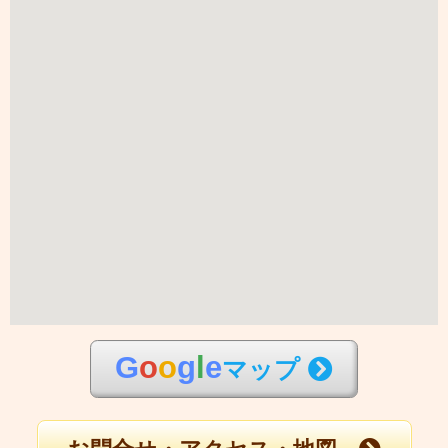
G
o
o
g
l
e
マップ